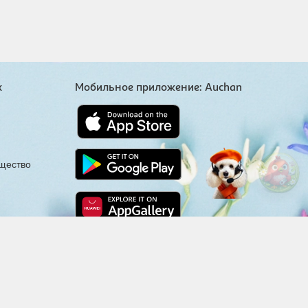
х
Мобильное приложение: Auchan
щество
Мы здесь ради вас
отка компании
Skywell Software