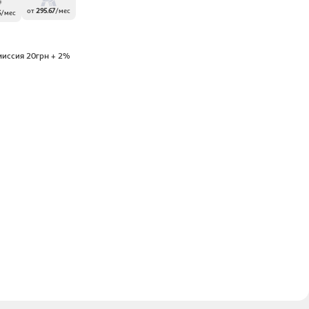
от
295.67
/
мес
5
/
мес
миссия 20грн + 2%