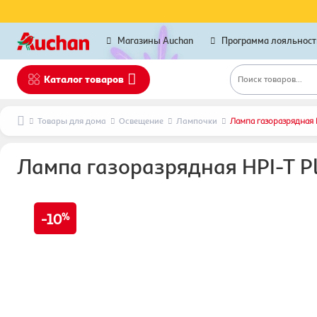
Магазины Auchan
Программа лояльност
Каталог товаров
Поиск товаров...
Товары для дома
Освещение
Лампочки
Лампа газоразрядная HP
Лампа газоразрядная HPI-T Plu
10