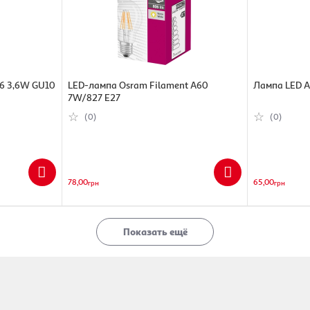
16 3,6W GU10
LED-лампа Osram Filament A60
Лампа LED A
7W/827 E27
(0)
(0)
78,00
65,00
грн
грн
Показать ещё