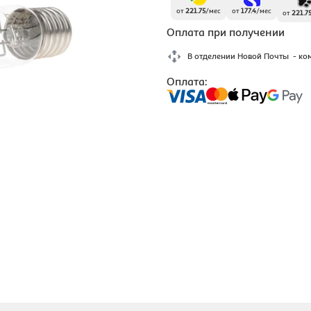
от
221.75
/
мес
от
177.4
/
мес
от
221.7
Оплата при получении
В отделении Новой Почты - ко
Оплата: