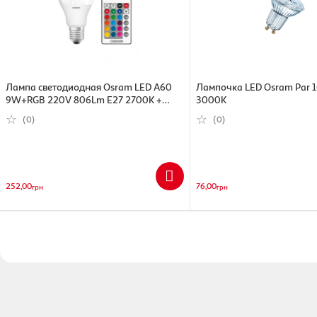
Лампа светодиодная Osram LED A60
Лампочка LED Osram Par 
9W+RGB 220V 806Lm Е27 2700К +
3000К
пульт ДУ
(0)
(0)
252,00
76,00
грн
грн