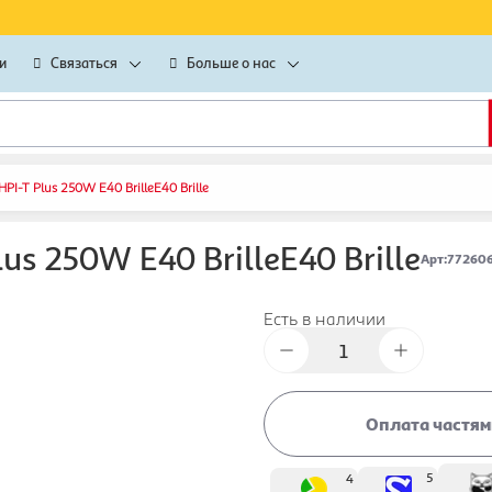
и
Связаться
Больше о нас
I-T Plus 250W E40 BrilleE40 Brille
s 250W E40 BrilleE40 Brille
Арт
:
77260
Есть в наличии
Оплата частям
5
4