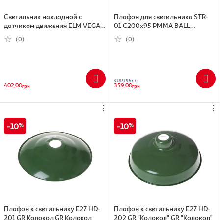
Светильник накладной с
Плафон для светильника STR-
датчиком движения ELM VEGA S
01 C200x95 PMMA BALL
9W 6500К 26-0124
пластик, прозрачный
(0)
(0)
400,00
грн
402,00
359,00
грн
грн
⋮
⋮
10
10
Плафон к светильнику E27 HD-
Плафон к светильнику E27 HD-
201 GR Колокол GR Колокол
202 GR "Колокол" GR "Колокол"