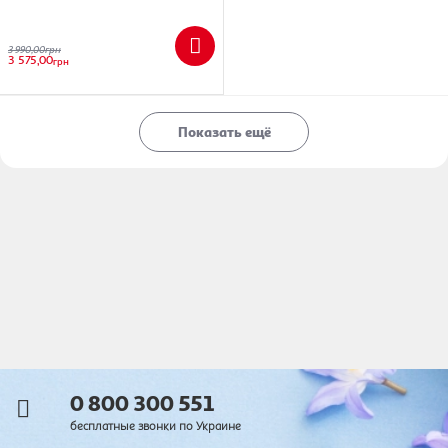
3 990,00
грн
3 575,00
грн
Показать ещё
0 800 300 551
бесплатные звонки по Украине