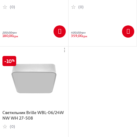
(0)
(0)
200,00
грн
400,00
грн
180,00
359,00
грн
грн
⋮
10
Светильник Brille WBL-06/24W
NW WH 27-508
(0)