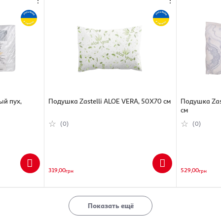
ый пух,
Подушка Zastelli ALOE VERA, 50Х70 см
Подушка Zas
см
(0)
(0)
319,00
529,00
грн
грн
Показать ещё