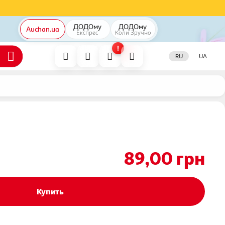
ДОДОму
ДОДОму
Auchan.ua
Експрес
Коли
Зручно
!
RU
UA
89,00
грн
Купить