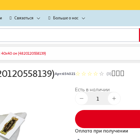
и
Связаться
Больше о нас
i 40х40 см (4820120558139)
20120558139)
Арт
:
654021
(3)
Есть в наличии
Оплата при получении