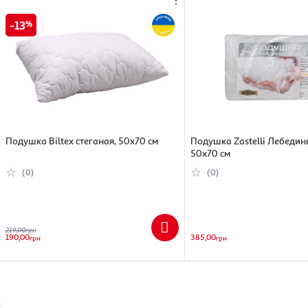
13
Подушка Biltex стеганая, 50х70 см
Подушка Zastelli Лебедин
50х70 см
(0)
(0)
219,00
грн
190,00
385,00
грн
грн