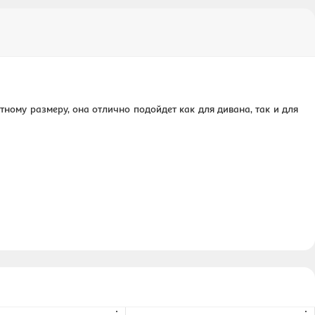
ному размеру, она отлично подойдет как для дивана, так и для
 обеспечивает мягкость и восстанавливает форму даже после
 станет отличным основанием для декоративных наволочек.
⋮
⋮