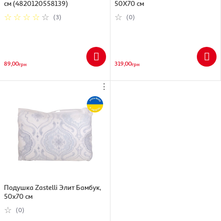
см (4820120558139)
50Х70 см
Ткань: Итальянский мако-батист (100% хлопок)
Наполнитель: Эвкалипт
(3)
(0)
Тип пошива: Hand Made
89,00
319,00
грн
грн
⋮
Подушка Zastelli Элит Бамбук,
50х70 см
(0)