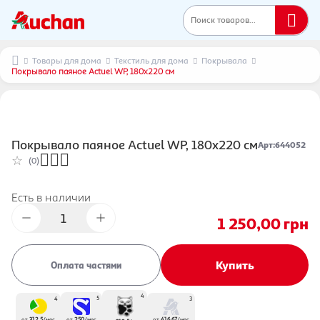
Поиск товаров...
Товары для дома
Текстиль для дома
Покрывала
Покрывало паяное Actuel WP, 180х220 см
Покрывало паяное Actuel WP, 180х220 см
Арт
:
644052
(0)
Есть в наличии
1 250,00
грн
Купить
Оплата частями
4
5
4
3
от
416.67
/
мес
от
312.5
/
мес
от
250
/
мес