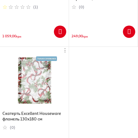
(1)
(0)
1 059,00
249,00
грн
грн
⋮
Скатерть Excellent Houseware
фланель 130х180 см
(0)