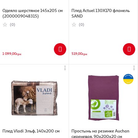
Одеяло шерстяное 145х205 см
Плед Actuel 130Х170 фланель
(2000009048315)
SAND
(0)
(0)
1 099,00
519,00
грн
грн
⋮
⋮
Плед Vladi Эльф, 140х200 см
Простынь на резинке Auchan
сиреневая, 90х200х20 см