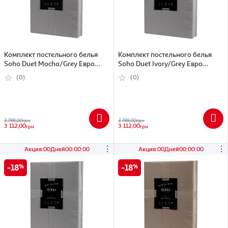
Комплект постельного белья
Комплект постельного белья
Soho Duet Mocha/Grey Евро
Soho Duet Ivory/Grey Евро
200х230 см (7152617)
200х230 см (7152624)
(0)
(0)
3 799,00
грн
3 799,00
грн
3 112,00
3 112,00
грн
грн
⋮
⋮
Акция
:
00
Дней
00
:
00
:
00
Акция
:
00
Дней
00
:
00
:
00
18
18