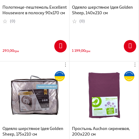
Полотенце-пештемаль Excellent
Одеяло шерстяное Ідея Golden
Houseware в полоску 90х170 см
Sheep, 140х210 см
(0)
(0)
293,00
1 199,00
грн
грн
⋮
⋮
Одеяло шерстяное Ідея Golden
Простынь Auchan сиреневая,
Sheep, 175х210 см
200х220 см