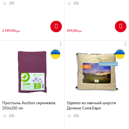
(0)
(0)
1 399,00
199,00
грн
грн
⋮
⋮
Простынь Auchan сиреневая,
Одеяло из овечьей шерсти
150х210 см
Долина Снов Евро
(0)
(0)