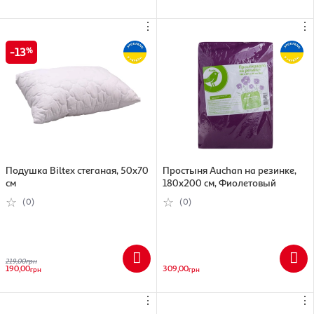
⋮
⋮
13
Подушка Biltex стеганая, 50х70
Простыня Auchan на резинке,
см
180х200 см, Фиолетовый
(0)
(0)
219,00
грн
190,00
309,00
грн
грн
⋮
⋮