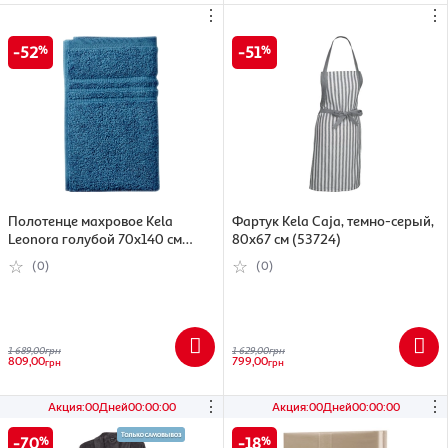
⋮
⋮
52
51
Полотенце махровое Kela
Фартук Kela Caja, темно-серый,
Leonora голубой 70х140 см
80x67 см (53724)
(26333)
(0)
(0)
1 689,00
грн
1 629,00
грн
809,00
799,00
грн
грн
⋮
⋮
Акция
:
00
Дней
00
:
00
:
00
Акция
:
00
Дней
00
:
00
:
00
70
18