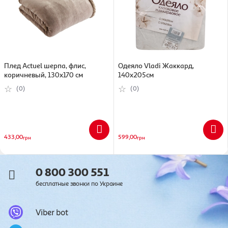
Плед Actuel шерпа, флис,
Одеяло Vladi Жаккард,
коричневый, 130х170 см
140х205см
(0)
(0)
433,00
599,00
грн
грн
0 800 300 551
бесплатные звонки по Украине
Viber bot