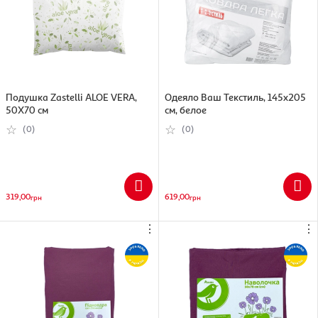
Подушка Zastelli ALOE VERA,
Одеяло Ваш Текстиль, 145х205
50Х70 см
см, белое
(0)
(0)
319,00
619,00
грн
грн
⋮
⋮