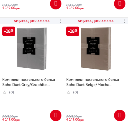
5 065,00
грн
5 065,00
грн
4 149,00
4 149,00
грн
грн
⋮
⋮
Акция
:
00
Дней
00
:
00
:
00
Акция
:
00
Дней
00
:
00
:
00
18
18
Комплект постельного белья
Комплект постельного белья
Soho Duet Grey/Graphite
Soho Duet Beige/Mocha
Семейный 150х200 см
Семейный 150х200 см
(0)
(0)
(7152623)
(7152629)
5 065,00
грн
5 065,00
грн
4 149,00
4 149,00
грн
грн