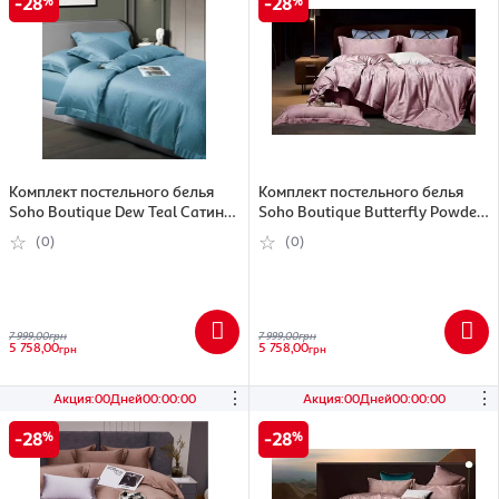
28
28
Комплект постельного белья
Комплект постельного белья
Soho Boutique Dew Teal Сатин
Soho Boutique Butterfly Powder
жаккард Евро (6993996)
Сатин жаккард Евро (A130102)
(0)
(0)
7 999,00
грн
7 999,00
грн
5 758,00
5 758,00
грн
грн
⋮
⋮
Акция
:
00
Дней
00
:
00
:
00
Акция
:
00
Дней
00
:
00
:
00
28
28