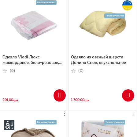
Одеяло Vladi Люкс
Одеяло из овечьей шерсти
жаккардовое, бело-розовое,
Долина Снов, двухспальное
100х140 см
(0)
(0)
201,00
1 700,00
грн
грн
⋮
⋮