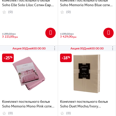
Комплект постельного белья
Комплект постельного белья
Soho Elle Solo Lilac Сатин Евро
Soho Memoria Mono Blue сатин
(6999183)
евро (6996583)
(0)
(0)
4 399,00
грн
4 599,00
грн
3 221,00
3 429,00
грн
грн
⋮
⋮
Акция
:
00
Дней
00
:
00
:
00
Акция
:
00
Дней
00
:
00
:
00
25
18
Комплект постельного белья
Комплект постельного белья
Soho Memoria Mono Pink сатин
Soho Duet Mocha/Ivory
евро (6996581)
Семейный 150х200 см
(0)
(0)
(7152615)