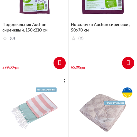
Пододеяльник Auchan
Наволочка Auchan сиреневая,
сиреневый, 150х210 см
50х70 см
(0)
(0)
299,00
65,00
грн
грн
⋮
⋮