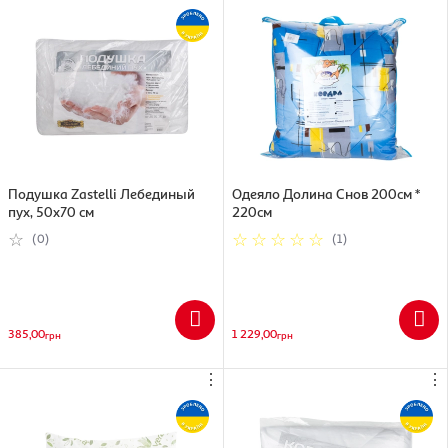
Подушка Zastelli Лебединый
Одеяло Долина Снов 200см *
пух, 50х70 см
220см
(0)
(1)
385,00
1 229,00
грн
грн
⋮
⋮