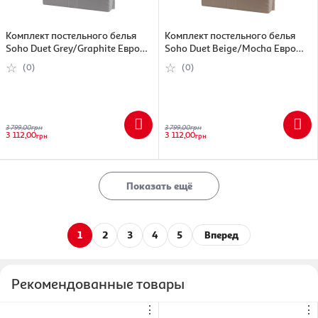
Комплект постельного белья
Комплект постельного белья
Soho Duet Grey/Graphite Евро
Soho Duet Beige/Mocha Евро
200х230 см (7152621)
200х230 см (7152627)
(0)
(0)
3 799,00
грн
3 799,00
грн
3 112,00
3 112,00
грн
грн
Показать ещё
1
2
3
4
5
Вперед
Рекомендованные товары
⋮
⋮