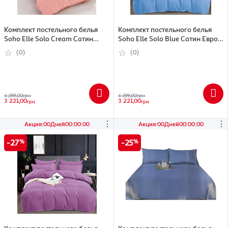
Комплект постельного белья
Комплект постельного белья
Soho Elle Solo Cream Сатин
Soho Elle Solo Blue Сатин Евро
Евро (6999181)
(6999180)
(0)
(0)
4 399,00
грн
4 399,00
грн
3 221,00
3 221,00
грн
грн
⋮
⋮
Акция
:
00
Дней
00
:
00
:
00
Акция
:
00
Дней
00
:
00
:
00
27
25