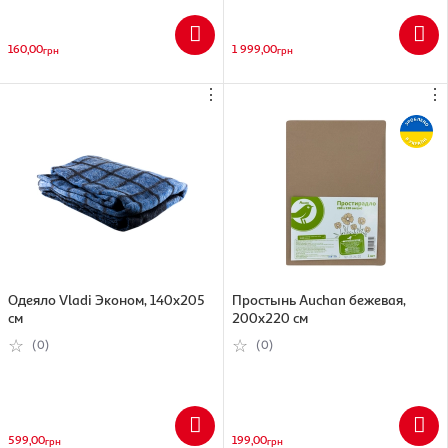
160,00
1 999,00
грн
грн
⋮
⋮
Одеяло Vladi Эконом, 140х205
Простынь Auchan бежевая,
см
200х220 см
(0)
(0)
599,00
199,00
грн
грн