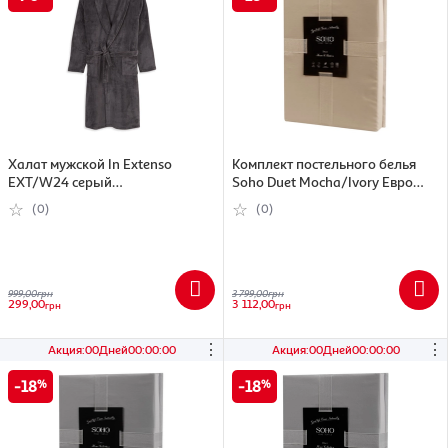
Халат мужской In Extenso
Комплект постельного белья
EXT/W24 серый
Soho Duet Mocha/Ivory Евро
(3245677517964)
200x230 см (7152612)
(0)
(0)
999,00
грн
3 799,00
грн
299,00
3 112,00
грн
грн
⋮
⋮
Акция
:
00
Дней
00
:
00
:
00
Акция
:
00
Дней
00
:
00
:
00
18
18