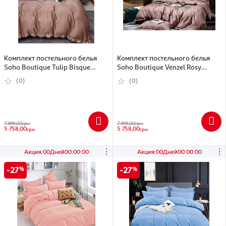
Комплект постельного белья
Комплект постельного белья
Soho Boutique Tulip Bisque
Soho Boutique Venzel Rosy
Сатин жаккард Евро (6993999)
Сатин жаккард Евро (6993989)
(0)
(0)
7 999,00
грн
7 999,00
грн
5 758,00
5 758,00
грн
грн
⋮
⋮
Акция
:
00
Дней
00
:
00
:
00
Акция
:
00
Дней
00
:
00
:
00
27
27