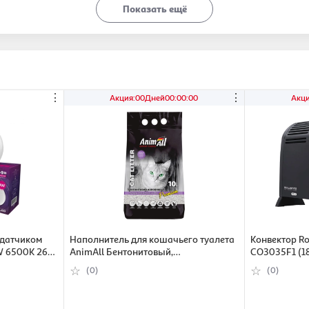
Показать ещё
⋮
⋮
Акция
:
00
Дней
00
:
00
:
00
Акц
 датчиком
Наполнитель для кошачьего туалета
Конвектор Ro
W 6500К 26-
AnimAll Бентонитовый,
CO3035F1 (1
грудкувальний, с ароматом лаванды
(0)
(0)
10 л (4820224500577)