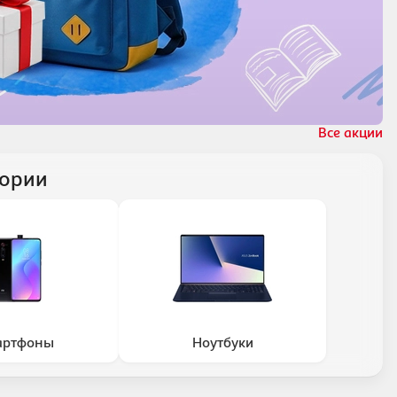
Все акции
гории
артфоны
Ноутбуки