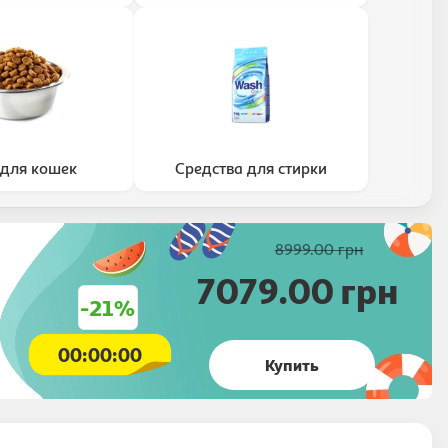
для кошек
Средства для стирки
8999.00
грн
7079.00
грн
-21%
00
:
00
:
00
Купить