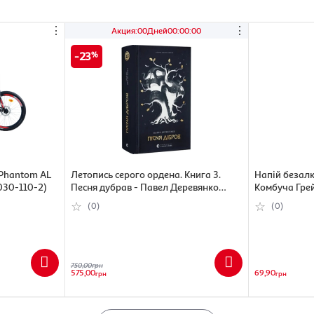
⋮
⋮
Акция
:
00
Дней
00
:
00
:
00
23
 Phantom AL
Летопись серого ордена. Книга 3.
Напій безал
4030-110-2)
Песня дубрав - Павел Деревянко
Комбуча Гре
(9789664484531)
330 мл (482
(0)
(0)
750,00
грн
575,00
69,90
грн
грн