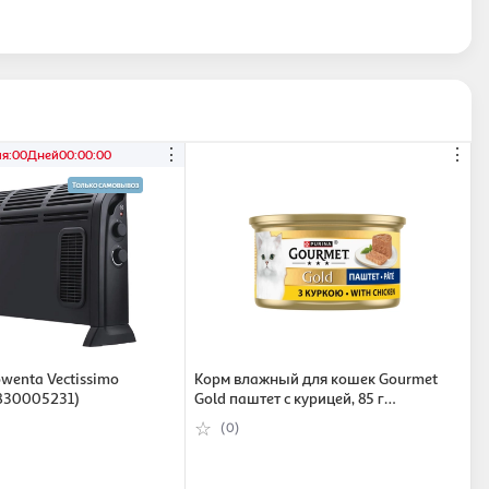
⋮
⋮
ия
:
00
Дней
00
:
00
:
00
wenta Vectissimo
Корм влажный для кошек Gourmet
830005231)
Gold паштет с курицей, 85 г
(7613031381494)
(0)