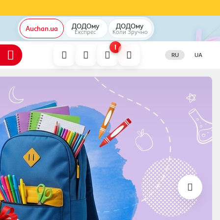
ДОДОму
ДОДОму
Auchan.ua
Експрес
Коли
Зручно
!
RU
UA