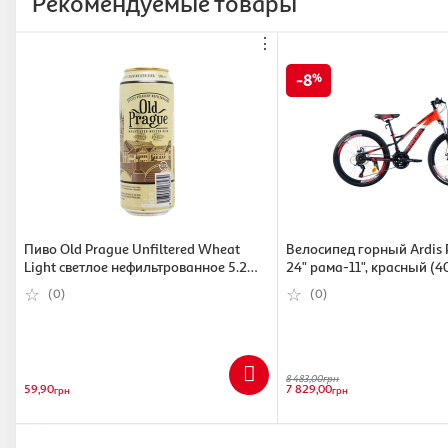
Рекомендуемые товары
⋮
8
Пиво Old Prague Unfiltered Wheat
Велосипед горный Ardis
Light светлое нефильтрованное 5.2%
24" рама-11", красный (
0.5 л (8593085068239)
(0)
(0)
8 483,00
грн
59,90
7 829,00
грн
грн