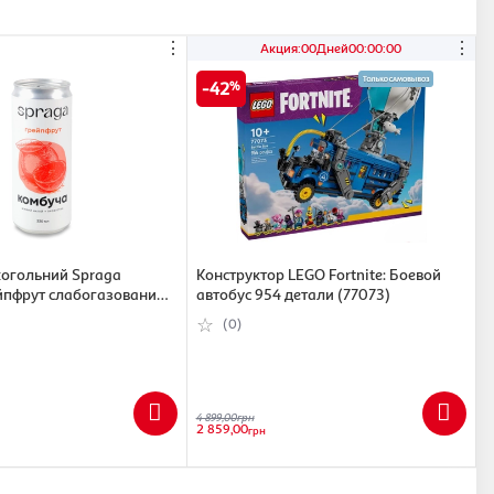
⋮
⋮
Акция
:
00
Дней
00
:
00
:
00
42
когольний Spraga
Конструктор LEGO Fortnite: Боевой
йпфрут слабогазований
автобус 954 детали (77073)
0241702558)
(0)
4 899,00
грн
2 859,00
грн